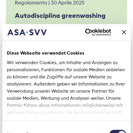
Regolamento | 30 Aprile 2025
Autodisciplina greenwashing
Diese Webseite verwendet Cookies
Wir verwenden Cookies, um Inhalte und Anzeigen zu
personalisieren, Funktionen für soziale Medien anbieten
Notizie dal settore | 13 Settembre 2024
zu können und die Zugriffe auf unsere Website zu
La FINMA riconosce gli standard
analysieren. Außerdem geben wir Informationen zu Ihrer
minimi per gli intermediari
Verwendung unserer Website an unsere Partner für
soziale Medien, Werbung und Analysen weiter. Unsere
assicurativi
Partner führen diese Informationen möglicherweise mit
weiteren Daten zusammen, die Sie ihnen bereitgestellt
haben oder die sie im Rahmen Ihrer Nutzung der Dienste
gesammelt haben.
Einwilligungsauswahl