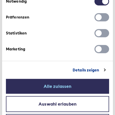
Notwendig
Präferenzen
Comunicato stampa | 19 Giugno 2024
Statistiken
AMAS, SBA e ASA accolgono con
favore la decisione del Consiglio
Marketing
federale sul Greenwashing
Details zeigen
Alle zulassen
Intervista | 1 Giugno 2022
Auswahl erlauben
Garanzia efficiente della qualità