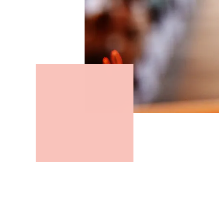
L’ASA offre var
collaboratori 
vari rami assi