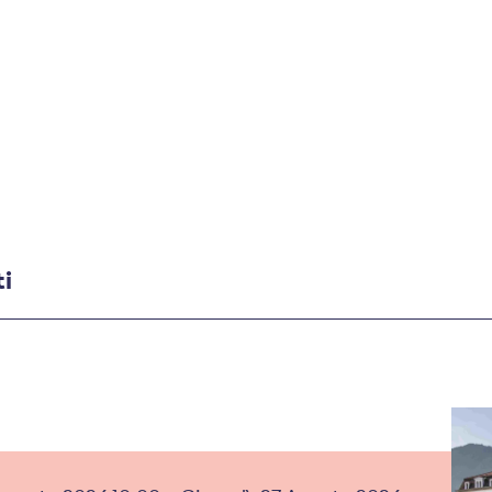
ter mensile
vi terrà informati sui nuovi eventi in progr
ti