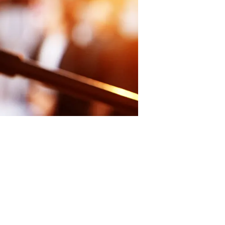
per i
e attive nei