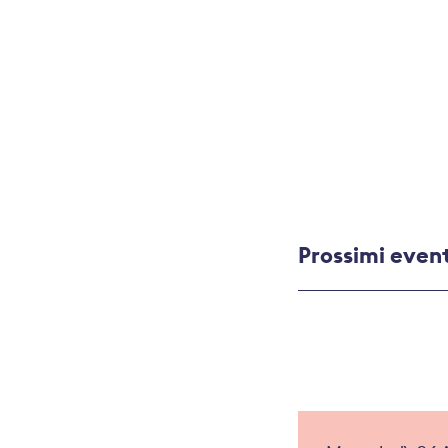
La nostra
newslet
Prossimi even