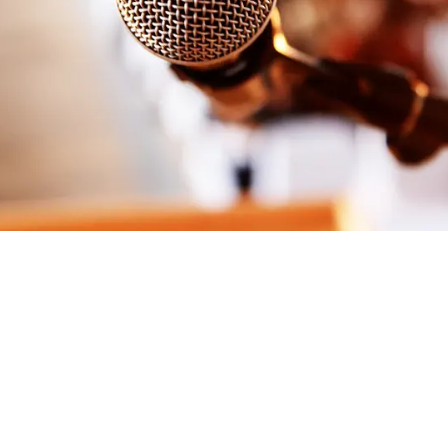
i convegni specialistici, corsi e altri eventi 
dei membri dell’ASA e le persone interessat
curativi.