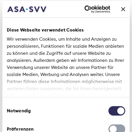
deren Bearbeitung Sie nicht widersprochen haben)
und subsidiär auf technische, organisatorische
oder vertragliche Sicherheitsvorkehrungen.
Auch den eigenen, internen Datenschutz nehmen
Diese Webseite verwendet Cookies
wir ernst. Unsere Mitarbeitenden und die von uns
Wir verwenden Cookies, um Inhalte und Anzeigen zu
beauftragten Dienstleistungsunternehmen sind
personalisieren, Funktionen für soziale Medien anbieten
der Datensicherheit und zur Einhaltung der
zu können und die Zugriffe auf unsere Website zu
datenschutzrechtlichen Bestimmungen
analysieren. Außerdem geben wir Informationen zu Ihrer
verpflichtet. Überdies wird diesen der Zugriff auf
Verwendung unserer Website an unsere Partner für
die persönlichen Daten nur soweit notwendig
soziale Medien, Werbung und Analysen weiter. Unsere
gewährt.
Partner führen diese Informationen möglicherweise mit
weiteren Daten zusammen, die Sie ihnen bereitgestellt
4.3 Zu welchen Zwecken und aufgrund welcher
haben oder die sie im Rahmen Ihrer Nutzung der Dienste
Rechtsgrundlage verarbeiten wir Ihre Daten?
gesammelt haben.
Einwilligungsauswahl
Notwendig
Wir verarbeiten erhobene Daten von Ihnen und
weiteren Personen, soweit erlaubt und es uns als
angezeigt erscheint, für verschiedene Zwecke.
Präferenzen