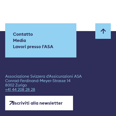
Contatto
Media
Lavori presso l'ASA
Associazione Svizzera d'Assicurazioni ASA
Conrad-Ferdinand-Meyer-Strasse 14
8002 Zurigo
+41 44 208 28 28
Iscriviti alla newsletter