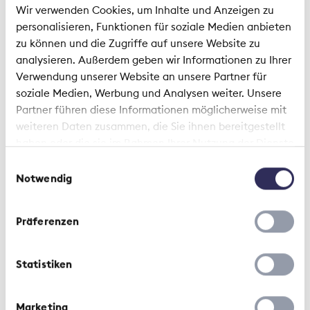
Congresso specialistico
Wir verwenden Cookies, um Inhalte und Anzeigen zu
sull’assicurazione di protezione
personalisieren, Funktionen für soziale Medien anbieten
giuridica 2026
zu können und die Zugriffe auf unsere Website zu
analysieren. Außerdem geben wir Informationen zu Ihrer
Verwendung unserer Website an unsere Partner für
soziale Medien, Werbung und Analysen weiter. Unsere
Partner führen diese Informationen möglicherweise mit
weiteren Daten zusammen, die Sie ihnen bereitgestellt
haben oder die sie im Rahmen Ihrer Nutzung der Dienste
gesammelt haben.
Einwilligungsauswahl
Notwendig
Intervista | 28 Febbraio 2023
«L’intelligenza artificiale può
Präferenzen
essere parte della soluzione in
tutti gli ambiti»
Statistiken
Marketing