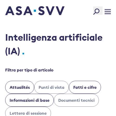
SVV Logo
Intelligenza artificiale
(IA)
Filtra per tipo di articolo
Attualités
Punti di vista
Fatti e cifre
Informazioni di base
Documenti tecnici
Lettera di sessione