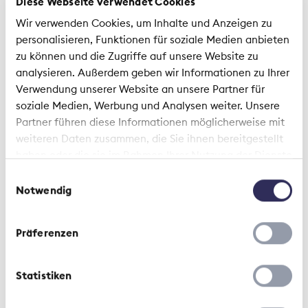
Diese Webseite verwendet Cookies
Listicle | 24 Aprile 2024
Wir verwenden Cookies, um Inhalte und Anzeigen zu
personalisieren, Funktionen für soziale Medien anbieten
In modo che l'assicurazione
zu können und die Zugriffe auf unsere Website zu
malattia complementare paghi
analysieren. Außerdem geben wir Informationen zu Ihrer
sicuramente: 6 suggerimenti
Verwendung unserer Website an unsere Partner für
prima della degenza ospedaliera
soziale Medien, Werbung und Analysen weiter. Unsere
Partner führen diese Informationen möglicherweise mit
weiteren Daten zusammen, die Sie ihnen bereitgestellt
haben oder die sie im Rahmen Ihrer Nutzung der Dienste
gesammelt haben.
Einwilligungsauswahl
Notwendig
Präferenzen
Contesto | 1 Settembre 2023
Statistiken
Vantaggi dell'assicurazione
ospedaliera complementare