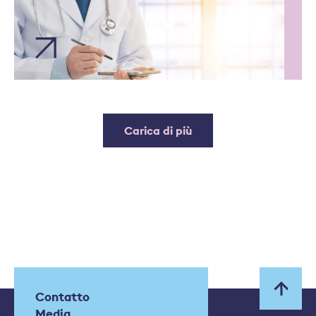
Carica di più
Contatto
Media