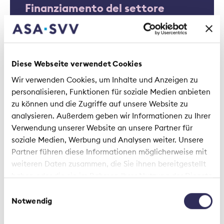
Finanziamento del settore
sanitario: ruolo
dell’assicurazione malattie
complemen
Diese Webseite verwendet Cookies
Wir verwenden Cookies, um Inhalte und Anzeigen zu
personalisieren, Funktionen für soziale Medien anbieten
zu können und die Zugriffe auf unsere Website zu
analysieren. Außerdem geben wir Informationen zu Ihrer
Verwendung unserer Website an unsere Partner für
soziale Medien, Werbung und Analysen weiter. Unsere
Listicle | 24 Aprile 2024
Partner führen diese Informationen möglicherweise mit
weiteren Daten zusammen, die Sie ihnen bereitgestellt
In modo che l'assicurazione
haben oder die sie im Rahmen Ihrer Nutzung der Dienste
malattia complementare paghi
gesammelt haben.
Einwilligungsauswahl
sicuramente: 6 suggerimenti
Notwendig
prima della degenza ospedaliera