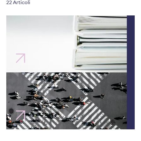
22 Articoli
Rapporti finanziari | 5 Febbraio 2026
Volume dei premi
dell’attività di assicurazione
svizzera
Rapporti finanziari | 4 Settembre 2025
Mercato assicurativo
svizzero: compagnie e quote
di mercato