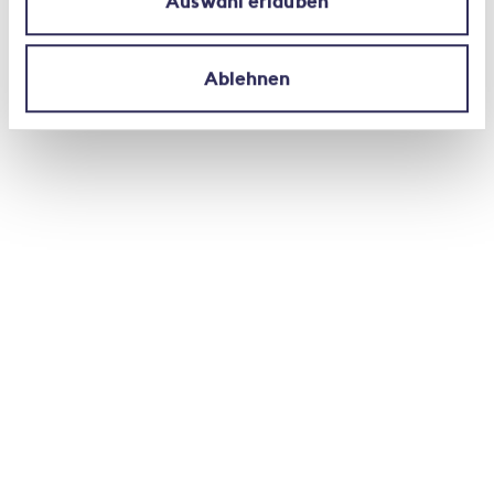
Auswahl erlauben
attestazione della prestazione supplementare
erogata.
Ablehnen
Un adeguamento di questo tipo richiede
molto tempo?
Corretto. Esistono oltre 1000 contratti tra gli
assicuratori malattie complementari e i fornitori di
prestazioni, che non possono essere adeguati
semplicemente dall’oggi al domani. Per questa
ragione prevediamo che la conversione completa
ai contratti di prestazioni supplementari si
concluderà non prima della fine del 2024.
«Tutti i partecipanti hanno ancora molto lavoro da
fare. Si tratta di rinegoziare oltre 1000 contratti e
di stabilire come declinarli nei sistemi ovvero nei
modelli tariffari.»