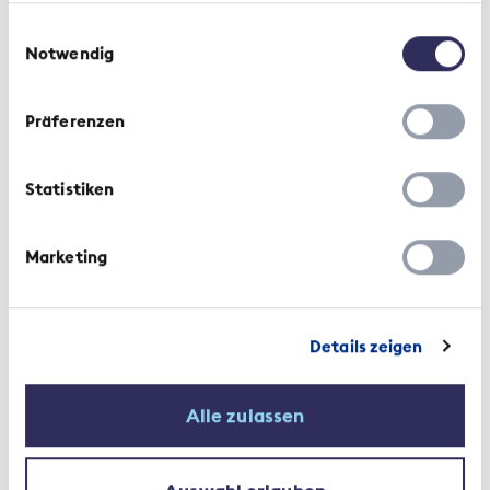
L’iniziativa trova largo consenso?
gesammelt haben.
Einwilligungsauswahl
Notwendig
La necessità di intervenire è generalmente
riconosciuta. I partner contrattuali, ossia i fornitori
Präferenzen
di prestazioni e gli assicuratori malattie
complementari, hanno tempo fino a fine 2023 per
conformare i loro modelli agli undici principi
Statistiken
elaborati. Sono inoltre stati definiti i requisiti
minimi per la fatturazione elettronica, da preferire
ogni volta che ciò è possibile. Una descrizione
Marketing
comprensibile delle prestazioni erogate distingue
tra le prestazioni mediche e cliniche erogate, le
prestazioni supplementari di vitto e alloggio e
Details zeigen
comfort e la libera scelta nel reparto comune di un
ospedale in tutta la Svizzera. E in futuro sulla
fattura bisognerà indicare anche quale medico ha
Alle zulassen
erogato la rispettiva prestazione. Per farla breve:
non si accetteranno più fatture senza una chiara