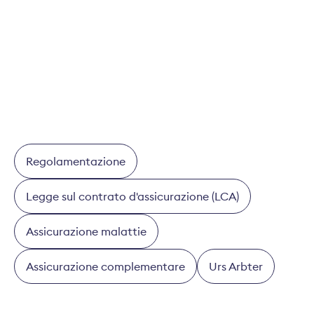
conseguenze tangibili per i clienti, ad esempio
offrendo loro delle alternative.
Questa intervista è apparsa il 6 dicembre 2021 su
HZ Insurance
.
Regolamentazione
Legge sul contrato d'assicurazione (LCA)
Assicurazione malattie
Assicurazione complementare
Urs Arbter