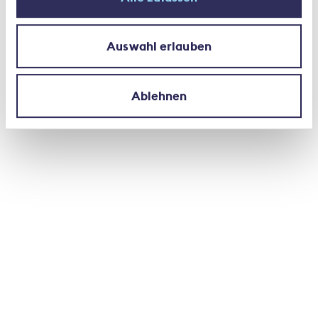
Auswahl erlauben
Thomas Boyer
Direttore generale Groupe
Ablehnen
Mutuel
Comitati e commissioni
I comitati e le commissioni dell'Associazione
Svizzera d'Assicurazioni (ASA) svolgono un ruolo
centrale nell'organizzazione e nell'attività
specialistica dell'associazione. Sono responsabili
dell'elaborazione di tematiche specifiche
nell'ambito del settore assicurativo.