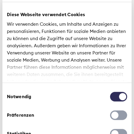
Les crues de 2005: un tournant
pour les assureurs
Diese Webseite verwendet Cookies
Wir verwenden Cookies, um Inhalte und Anzeigen zu
personalisieren, Funktionen für soziale Medien anbieten
zu können und die Zugriffe auf unsere Website zu
analysieren. Außerdem geben wir Informationen zu Ihrer
Verwendung unserer Website an unsere Partner für
soziale Medien, Werbung und Analysen weiter. Unsere
Partner führen diese Informationen möglicherweise mit
weiteren Daten zusammen, die Sie ihnen bereitgestellt
haben oder die sie im Rahmen Ihrer Nutzung der Dienste
Commentaire | 20 juin 2025
gesammelt haben.
Einwilligungsauswahl
Notwendig
Assurable grâce à la Prévention
Präferenzen
Statistiken