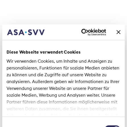
naturels ont versé plus de 7 milliards de francs à
titre d’indemnisation de dommages matériels
provoqués par les forces de la nature.
Télécharger le document
Brochure «L’assurance des dommages
Diese Webseite verwendet Cookies
naturels – une assurance unique au monde»
Wir verwenden Cookies, um Inhalte und Anzeigen zu
personalisieren, Funktionen für soziale Medien anbieten
zu können und die Zugriffe auf unsere Website zu
analysieren. Außerdem geben wir Informationen zu Ihrer
Verwendung unserer Website an unsere Partner für
soziale Medien, Werbung und Analysen weiter. Unsere
Partner führen diese Informationen möglicherweise mit
Dommages naturels
Changement climatique
weiteren Daten zusammen, die Sie ihnen bereitgestellt
haben oder die sie im Rahmen Ihrer Nutzung der Dienste
Catastrophes naturelles
Assurance privée
gesammelt haben.
Einwilligungsauswahl