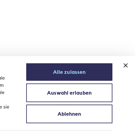
Alle zulassen
ale
em
Auswahl erlauben
ale
S'abonner à la newsletter
e sie
Ablehnen
s données
© 2026 Association Suisse d'Assurances ASA