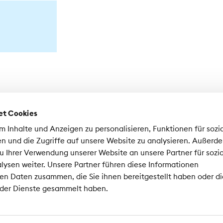
et Cookies
 Inhalte und Anzeigen zu personalisieren, Funktionen für sozi
n und die Zugriffe auf unsere Website zu analysieren. Außerd
u Ihrer Verwendung unserer Website an unsere Partner für sozi
ysen weiter. Unsere Partner führen diese Informationen
sociation Suisse d'Assurances ASA
en Daten zusammen, die Sie ihnen bereitgestellt haben oder di
nrad-Ferdinand-Meyer-Strasse 14
 der Dienste gesammelt haben.
02 Zurich
 44 208 28 28
Mentions légales
Protection de