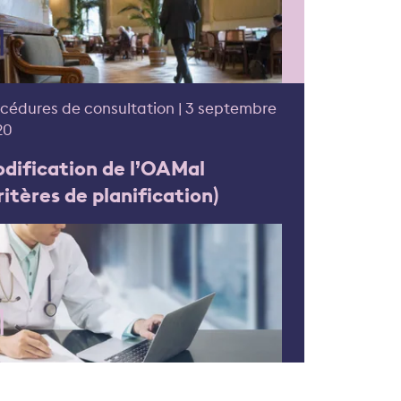
cédures de consultation | 3 septembre
20
dification de l’OAMal
ritères de planification)