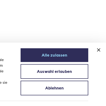
Alle zulassen
ale
em
Auswahl erlauben
ale
S'abonner à la newsletter
e sie
Ablehnen
s données
© 2026 Association Suisse d'Assurances ASA