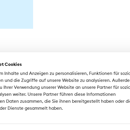
et Cookies
 Inhalte und Anzeigen zu personalisieren, Funktionen für sozi
n und die Zugriffe auf unsere Website zu analysieren. Außerd
u Ihrer Verwendung unserer Website an unsere Partner für sozi
ysen weiter. Unsere Partner führen diese Informationen
sociation Suisse d'Assurances ASA
en Daten zusammen, die Sie ihnen bereitgestellt haben oder di
nrad-Ferdinand-Meyer-Strasse 14
 der Dienste gesammelt haben.
02 Zurich
 44 208 28 28
Mentions légales
Protection de