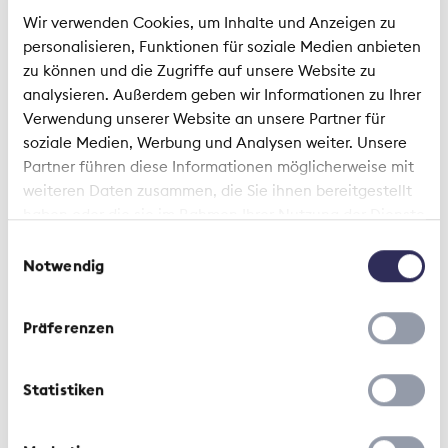
Wir verwenden Cookies, um Inhalte und Anzeigen zu
personalisieren, Funktionen für soziale Medien anbieten
zu können und die Zugriffe auf unsere Website zu
Interview | 31 octobre 2023
analysieren. Außerdem geben wir Informationen zu Ihrer
Verwendung unserer Website an unsere Partner für
Faut-il de nouvelles règles pour
soziale Medien, Werbung und Analysen weiter. Unsere
l'intelligence artificielle dans
Partner führen diese Informationen möglicherweise mit
l'assurance?
weiteren Daten zusammen, die Sie ihnen bereitgestellt
haben oder die sie im Rahmen Ihrer Nutzung der Dienste
gesammelt haben.
Einwilligungsauswahl
Notwendig
Präferenzen
Recommandations | 31 octobre 2023
Statistiken
Recommandation relative au
recours à l’intelligence