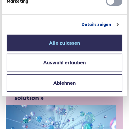
Marketing
artificielle
Details zeigen
Alle zulassen
Auswahl erlauben
Interview | 28 février 2023
« L'intelligence artificielle,
Ablehnen
partout un pan possible de la
solution »