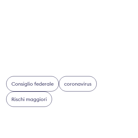
politica. La prevenzione dei sinistri è nel DNA degli
assicuratori privati. Per questa ragione diamo il
nostro contributo anche in questo contesto.
Questa intervista è apparsa il 1° aprile 2021 su
HZ
Insurance
.
Consiglio federale
coronavirus
Rischi maggiori