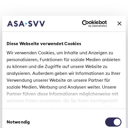
prefinanziamento dei risarcimenti. Le soluzioni
prevedono che il settore assicurativo metta a
disposizione infrastrutture ed esperienze per
garantire una rapida evasione dei sinistri.
«Anche l’economia beneficerebbe di
un’assicurazione pandemia»
Diese Webseite verwendet Cookies
Wir verwenden Cookies, um Inhalte und Anzeigen zu
Stando al comunicato stampa della
personalisieren, Funktionen für soziale Medien anbieten
Confederazione, l'economia non ha
zu können und die Zugriffe auf unsere Website zu
analysieren. Außerdem geben wir Informationen zu Ihrer
accolto favorevolmente la strategia. È
Verwendung unserer Website an unsere Partner für
stato respinto in particolare il fattore
soziale Medien, Werbung und Analysen weiter. Unsere
obbligatorio della soluzione assicurativa.
Partner führen diese Informationen möglicherweise mit
C'era da aspettarselo, non trova?
weiteren Daten zusammen, die Sie ihnen bereitgestellt
haben oder die sie im Rahmen Ihrer Nutzung der Dienste
Per le aziende i premi per un'assicurazione contro
gesammelt haben.
Einwilligungsauswahl
le pandemie sono in primo luogo sinonimo di spese
Notwendig