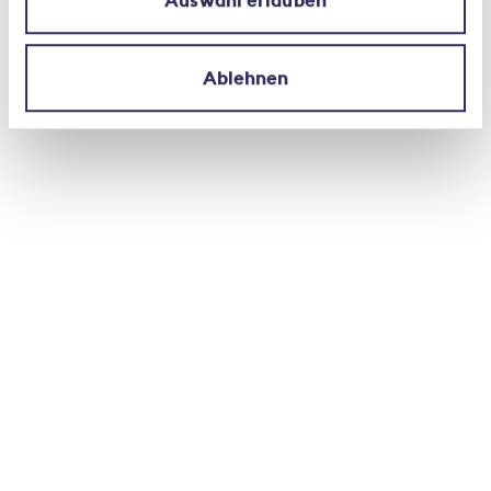
Auswahl erlauben
benefici estremamente favorevole, ad esempio
nell’ambito della protezione da inondazioni.
Ablehnen
Numerosi assicuratori si adoperano
attivamente nell’ambito della prevenzione
dei danni causati dagli elementi naturali.
Perché questo impegno è utile e
importante?
La prevenzione ripaga. In effetti questo tipo di
provvedimenti presenta un rapporto costibenefici
estremamente favorevole. Il danno «risparmiato»
nel tempo risulta molto superiore all’onere
richiesto per la prevenzione. Fortunatamente,
questa è oggi una consapevolezza ampiamente
diffusa.
Può citare degli esempi concreti che