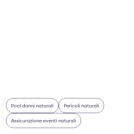
nel pool per danni causati dagli elementi
naturali si sono assunti il costo di danni
materiali per l'importo di circa 7 miliardi di
franchi.
Pool per danni causati dagli elementi
naturali
Pool danni naturali
Pericoli naturali
Assicurazione eventi naturali