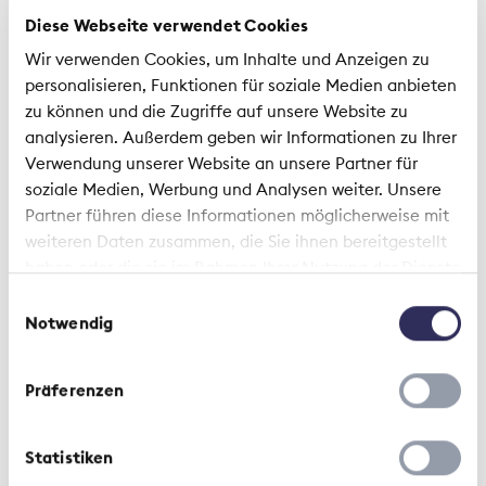
Che cosa significa «conciliabilità» per lei
Diese Webseite verwendet Cookies
personalmente?
Wir verwenden Cookies, um Inhalte und Anzeigen zu
Conciliabilità significa riuscire a far convivere gli
personalisieren, Funktionen für soziale Medien anbieten
impegni professionali con quelli privati; in altre
zu können und die Zugriffe auf unsere Website zu
parole, significa che l’uno non deve andare a
analysieren. Außerdem geben wir Informationen zu Ihrer
scapito dell’altro.
Verwendung unserer Website an unsere Partner für
soziale Medien, Werbung und Analysen weiter. Unsere
Partner führen diese Informationen möglicherweise mit
weiteren Daten zusammen, die Sie ihnen bereitgestellt
Settore assicurativo: stesso lavoro,
haben oder die sie im Rahmen Ihrer Nutzung der Dienste
gesammelt haben.
stesso salario
Einwilligungsauswahl
Notwendig
Il settore assicurativo si impegna per
questioni quali la parità salariale e la
Präferenzen
conciliabilità tra famiglia e lavoro e offre
modelli di lavoro attrattivi. Un sondaggio
condotto dell'Università di San Gallo ha
Statistiken
rilevato che la differenza salariale non