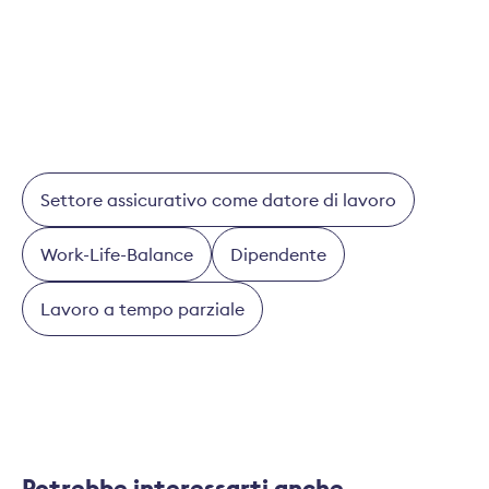
ragazze e i ragazzi, in modo che in futuro la scelta
della professione sia meno legata al genere.
Settore assicurativo come datore di lavoro
Work-Life-Balance
Dipendente
Lavoro a tempo parziale
Potrebbe interessarti anche