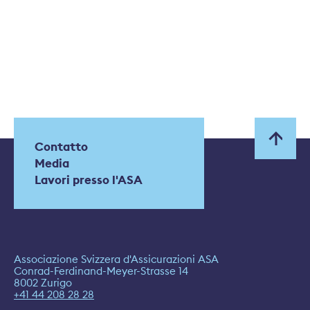
Contatto
Media
Lavori presso l'ASA
Associazione Svizzera d'Assicurazioni ASA
Conrad-Ferdinand-Meyer-Strasse 14
8002 Zurigo
+41 44 208 28 28