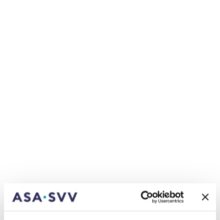
importante anche la conciliabilità tra
famiglia e lavoro. Cosa contraddistingue in
particolar modo la Vaudoise in questo
ambito?
Affinché tutte le collaboratrici e tutti i
collaboratori possano conciliare la loro vita
professionale con quella privata, per tutte le
nostre posizioni diamo la possibilità di lavorare con
un grado di occupazione dell’80%. Una persona
che lavora al 100% può quindi facilmente ridurre il
suo grado di occupazione all’80% se lo desidera.
La nostra politica in materia di telelavoro e
l’esenzione dalla timbratura accordata a molte
collaboratrici e molti collaboratori offrono un
ambiente di lavoro estremamente flessibile.