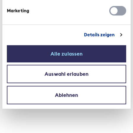
giustificabile nel settore assicurativo
corrisponde a 2,95 per cento, ben al di sotto
Marketing
della soglia di tolleranza ammessa dalla
Confederazione del 5 percento. Il principio
«stesso lavoro, stesso salario» viene
Details zeigen
rispettato.
Alle zulassen
raccolta dati: risultati delle analisi
sulla parità salariale nelle aziende
Auswahl erlauben
svizzere (in francese)
Ablehnen
Dove intravvede ancora dei margini di
miglioramento? Quali sfide ci attendono?
Vedo in particolare tre sfide molto diverse tra loro.