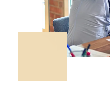
La parità retr
2017 è stato il