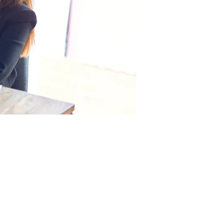
urich, che nel
 ricevere il