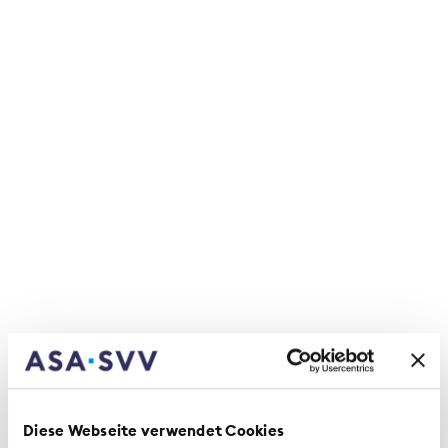
Inoltre, al settore finanziario sono ascrivibili anche
consistenti entrate fiscali a favore del settore
pubblico. Le imposte riscosse dalla
Confederazione, dai Cantoni e dai Comuni
direttamente o indirettamente legate al settore
finanziario, comprese quelle relative ai mercati
finanziari, nel 2022 ammontavano a circa 18
miliardi di franchi. Questa cifra corrisponde a
circa il 12 percento di tutte le entrate fiscali della
Svizzera.
Diese Webseite verwendet Cookies