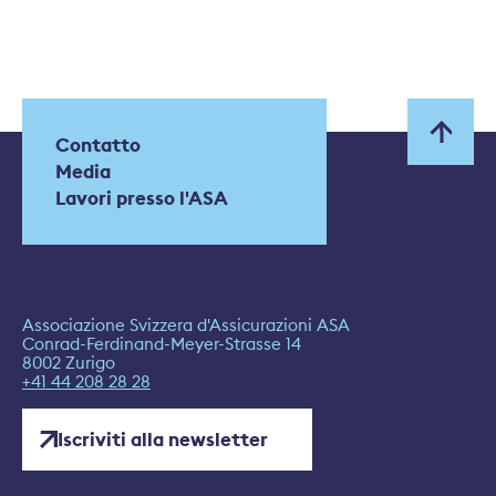
Contatto
Media
Lavori presso l'ASA
Associazione Svizzera d'Assicurazioni ASA
Conrad-Ferdinand-Meyer-Strasse 14
8002 Zurigo
+41 44 208 28 28
Iscriviti alla newsletter