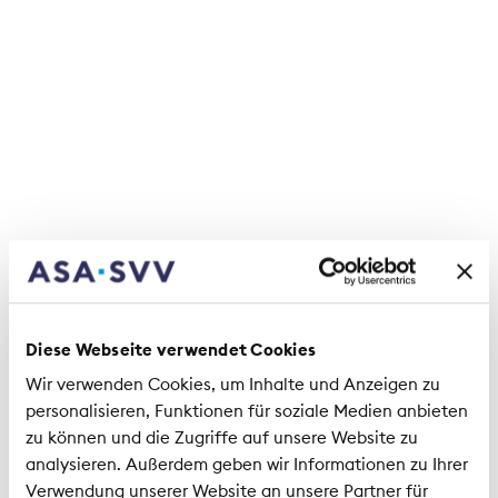
«View» tratta argomenti di cui
l’Associazione d’Assicurazioni si è
occupata nel 2021. La rivista può essere
scaricata o ordinata.
Scaricare «View»
«View» 2021
Diese Webseite verwendet Cookies
Wir verwenden Cookies, um Inhalte und Anzeigen zu
personalisieren, Funktionen für soziale Medien anbieten
zu können und die Zugriffe auf unsere Website zu
L'ASA
Rapporto annuale
analysieren. Außerdem geben wir Informationen zu Ihrer
Verwendung unserer Website an unsere Partner für