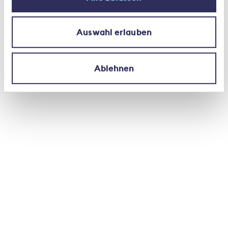
assicurarsi mettendo da parte un po’ di soldi tutti i
giorni, i premi periodici sono probabilmente più
Auswahl erlauben
idonei.
Ablehnen
Le assicurazioni vita vincolate a partecipazioni
negli ultimi anni stanno diventando sempre più
popolari.
Possibilità di assicurare una rendita anziché una