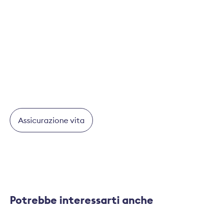
vita possono essere personalizzate in base alle
esigenze individuali dell'assicurato. Pertanto, è
sempre opportuno valutare esattamente quale sia
la variante più idonea. A tal fine le compagnie di
assicurazione offrono consulenze individuali.
Assicurazione vita
Potrebbe interessarti anche