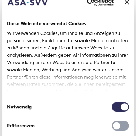
Diese Webseite verwendet Cookies
Wir verwenden Cookies, um Inhalte und Anzeigen zu
personalisieren, Funktionen für soziale Medien anbieten
zu können und die Zugriffe auf unsere Website zu
analysieren. Außerdem geben wir Informationen zu Ihrer
Contesto | 20 Giugno 2025
Verwendung unserer Website an unsere Partner für
soziale Medien, Werbung und Analysen weiter. Unsere
Ben più di un «complemento». La
Partner führen diese Informationen möglicherweise mit
spinta innovativa delle
weiteren Daten zusammen, die Sie ihnen bereitgestellt
assicurazioni Complementari
haben oder die sie im Rahmen Ihrer Nutzung der Dienste
gesammelt haben.
Einwilligungsauswahl
Notwendig
Präferenzen
Notizie dal settore | 24 Novembre 2022