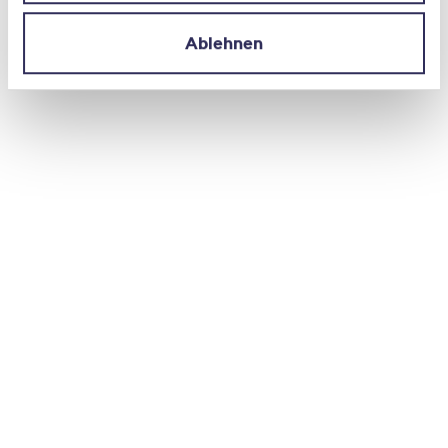
professionnelle, le sec-teur de l’assurance
s’investit en la matière, notamment en
Ablehnen
proposant des modèles de travail attractifs.
Un sondage réalisé auprès de nos membres a
par ailleurs montré que la différence salariale
inexpli-cable enregistrée dans notre secteur
se situe dans la fourchette basse des
pourcentages à un chiffre et donc en
dessous du seuil de tolérance de 5 pour cent
accordé par la Confédération. Le principe
selon lequel « à travail égal, salaire égal » est
donc respecté.
À votre avis, quelles autres mesures sont
nécessaires ? À quelles difficultés devons-
nous nous attendre ?