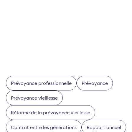
De telles adaptations n’ont pas encore été
possibles partout. Il faut également trouver une
solution pour ces 15 pour cent restants des assurés
LPP. Mais plus nous retardons ces pas,
relativement petits, plus la nécessité d’une grande
réforme s’impose.
Prévoyance professionnelle
Prévoyance
Prévoyance vieillesse
Réforme de la prévoyance vieillesse
Contrat entre les générations
Rapport annuel