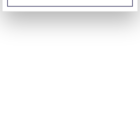
À vous entendre, une grande réforme
semble inévitable.
À vrai dire, notre système se caractérise par le fait