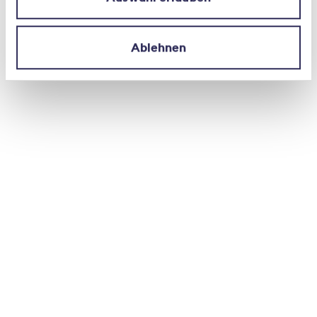
Procedura di consultazione:
Ablehnen
Modifica della legge sulla sorveglianza
degli assicuratori (LSA) – Procedura di
consultazione (tedesco)
Modifica della legge sulla sorveglianza
degli assicuratori (LSA) – Procedura di
consultazione (tavola in tedesco)