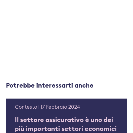
takashi.sugimoto@svv.ch, centralino +41 44 208 28
28.
Potrebbe interessarti anche
Contesto | 17 Febbraio 2024
Il settore assicurativo è uno dei
più importanti settori economici