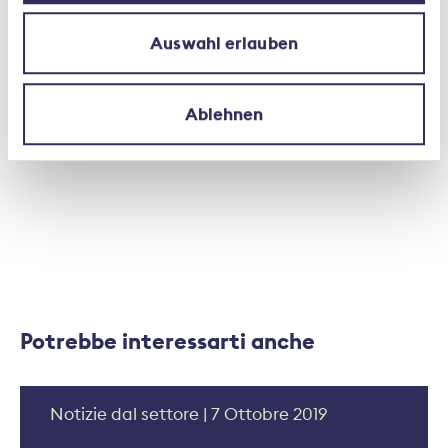
Associazione Svizzera d’Assicurazioni ASA, Takashi
Sugimoto, +41 44 208 28 55,
Auswahl erlauben
takashi.sugimoto@svv.ch, Centralino +41 44 208 28
28.
Ablehnen
Potrebbe interessarti anche
Notizie dal settore | 7 Ottobre 2019