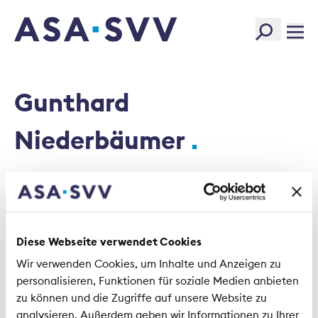
SVV Logo
Gunthard
Niederbäumer
Filtra per tipo di articolo
Attualités
Punti di vista
Fatti e cifre
Diese Webseite verwendet Cookies
Wir verwenden Cookies, um Inhalte und Anzeigen zu
Informazioni di base
Documenti tecnici
personalisieren, Funktionen für soziale Medien anbieten
zu können und die Zugriffe auf unsere Website zu
Lettera di sessione
analysieren. Außerdem geben wir Informationen zu Ihrer