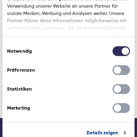
Verwendung unserer Website an unsere Partner für
soziale Medien, Werbung und Analysen weiter. Unsere
0 Articoli
Partner führen diese Informationen möglicherweise mit
weiteren Daten zusammen, die Sie ihnen bereitgestellt
haben oder die sie im Rahmen Ihrer Nutzung der Dienste
gesammelt haben.
No related pages found.
Einwilligungsauswahl
Notwendig
Präferenzen
Statistiken
Marketing
Contatto
Media
Details zeigen
Lavori presso l'ASA