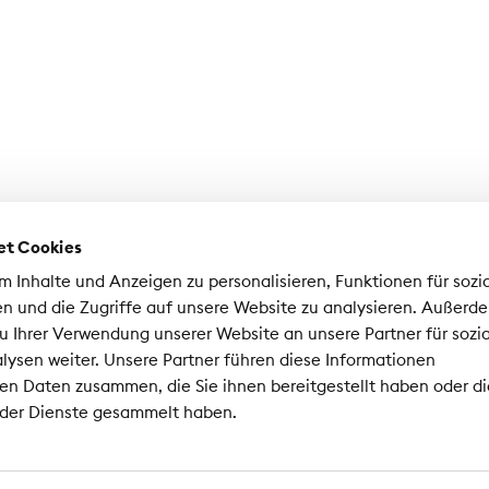
et Cookies
 Inhalte und Anzeigen zu personalisieren, Funktionen für sozi
n und die Zugriffe auf unsere Website zu analysieren. Außerd
u Ihrer Verwendung unserer Website an unsere Partner für sozi
ysen weiter. Unsere Partner führen diese Informationen
ociazione Svizzera d'Assicurazioni ASA
en Daten zusammen, die Sie ihnen bereitgestellt haben oder di
nrad-Ferdinand-Meyer-Strasse 14
 der Dienste gesammelt haben.
02 Zurigo
 44 208 28 28
Impressum
Protezione dei 