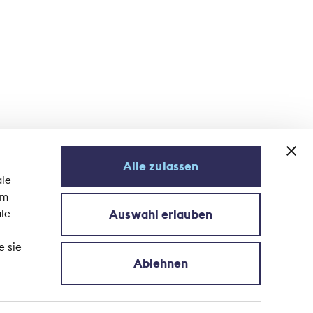
Alle zulassen
ale
em
Auswahl erlauben
ale
Iscriviti alla newsletter
e sie
Ablehnen
dati
© 2026 Associazione Svizzera d'Assicurazioni ASA