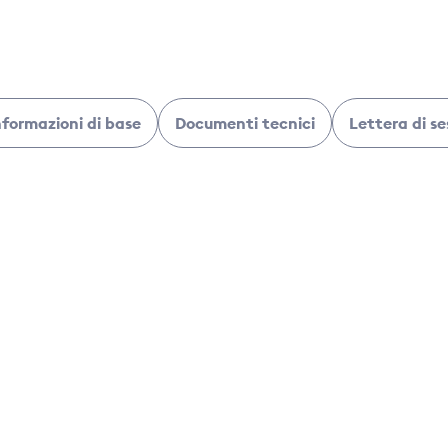
nformazioni di base
Documenti tecnici
Lettera di se