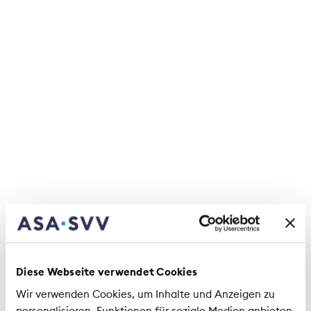
En bref: indicateurs sur la durabilité du secteur de
l'assurance en 2024
Télécharger gratuitement le rapport
Rap­port 2024 sur la du­ra­bi­lité
PDF
Diese Webseite verwendet Cookies
Wir verwenden Cookies, um Inhalte und Anzeigen zu
Durabilité
Changement climatique
personalisieren, Funktionen für soziale Medien anbieten