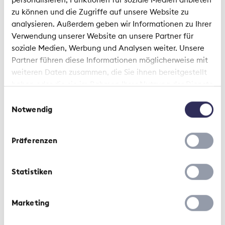
zu können und die Zugriffe auf unsere Website zu
Environnement
Zahlen & Fakten
analysieren. Außerdem geben wir Informationen zu Ihrer
Verwendung unserer Website an unsere Partner für
soziale Medien, Werbung und Analysen weiter. Unsere
Partner führen diese Informationen möglicherweise mit
weiteren Daten zusammen, die Sie ihnen bereitgestellt
haben oder die sie im Rahmen Ihrer Nutzung der Dienste
gesammelt haben.
Lectures suggérées
Einwilligungsauswahl
Notwendig
Rapport de l'ASA | 27 juin 2024
Präferenzen
Rapport 2023 sur la durabilité
Statistiken
Marketing