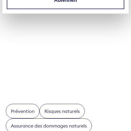
Ablehnen
dommages des dangers naturels comme les
tempêtes, la grêle, la neige, les tremblements
de terre ou le ruissellement. En outre, la
plateforme fournit des faits sur les différents
dangers naturels et indique les possibilités
d'augmenter la sécurité des bâtiments.
Carte de l’aléa ruissellement
Prévention
Risques naturels
Assurance des dommages naturels