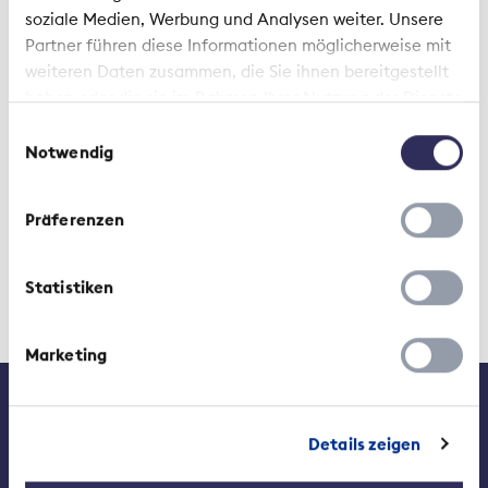
Type:
PDF
soziale Medien, Werbung und Analysen weiter. Unsere
Created:
2019-01-31
Partner führen diese Informationen möglicherweise mit
Changed:
2019-01-31
weiteren Daten zusammen, die Sie ihnen bereitgestellt
haben oder die sie im Rahmen Ihrer Nutzung der Dienste
gesammelt haben.
Einwilligungsauswahl
Notwendig
Präferenzen
Statistiken
Marketing
Contatto
Media
Lavori presso l'ASA
Details zeigen