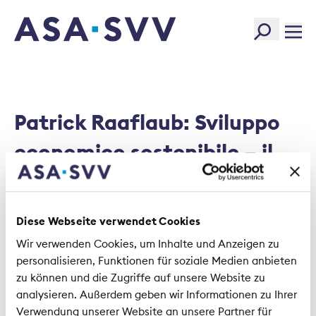
SVV Logo
Patrick Raaflaub: Sviluppo
economico sostenibile – il
contributo del settore
assicurativo (slides)
Diese Webseite verwendet Cookies
Wir verwenden Cookies, um Inhalte und Anzeigen zu
personalisieren, Funktionen für soziale Medien anbieten
1901_JMK_Slides_Raaflaub_IT.pdf
zu können und die Zugriffe auf unsere Website zu
analysieren. Außerdem geben wir Informationen zu Ihrer
Size:
727.32 KB
Verwendung unserer Website an unsere Partner für