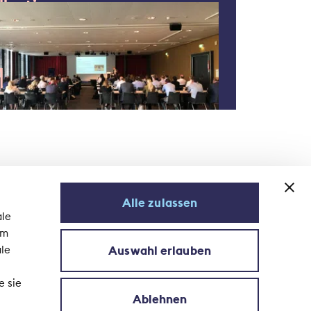
llectives
Alle zulassen
ale
em
Auswahl erlauben
ale
S'abonner à la newsletter
e sie
Ablehnen