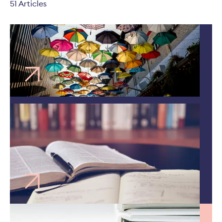
51 Articles
Rapport de l'ASA | 18 juin 2026
Insurance Compass
Switzerland 2026
Étude | 16 juin 2026
Les compétences de demain:
une étude pointe les
nouvelles attentes en
assurance
Chiffres-clés financiers | 5 février 2026