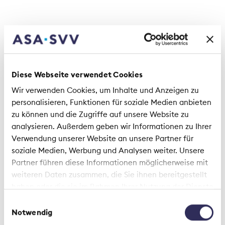
CGA pour l'assurance des installations
électroniques de traitement des
informations (IETI)
Diese Webseite verwendet Cookies
CC pour l'assurance des installations
électroniques de traitement des
Wir verwenden Cookies, um Inhalte und Anzeigen zu
personalisieren, Funktionen für soziale Medien anbieten
informations (IETI)
zu können und die Zugriffe auf unsere Website zu
analysieren. Außerdem geben wir Informationen zu Ihrer
Verwendung unserer Website an unsere Partner für
soziale Medien, Werbung und Analysen weiter. Unsere
Partner führen diese Informationen möglicherweise mit
weiteren Daten zusammen, die Sie ihnen bereitgestellt
haben oder die sie im Rahmen Ihrer Nutzung der Dienste
gesammelt haben.
Sinistre
Assurance dommages
Einwilligungsauswahl
Notwendig