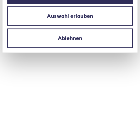
Note à l’attention des rédactions
Auswahl erlauben
L’Association Suisse d’Assurances ASA est
l’organisation faîtière de l’assurance privée. L’ASA
Ablehnen
compte près de 80 petites et grandes
compagnies d’assurance directe et de
réassurance à envergures nationale ou
internationale employant quelque 46 600
collaboratrices et collaborateurs en Suisse. Plus de
90 pour cent des primes encaissées sur le marché
suisse par les assureurs privés le sont par des
sociétés membres de l’ASA.
Informations complémentaires
Association Suisse d’Assurances ASA,
Takashi Sugimoto, téléphone +41 44 208 28 55,
takashi.sugimoto@svv.ch, Standard +41 44 208 28