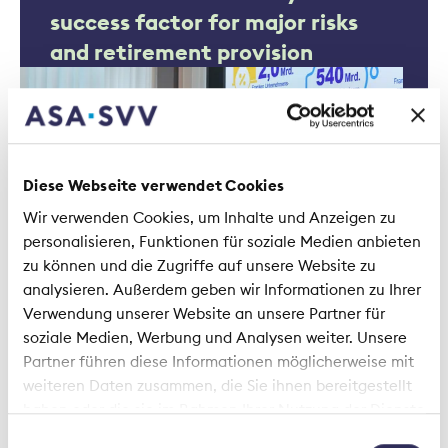
success factor for major risks
and retirement provision
Diese Webseite verwendet Cookies
Wir verwenden Cookies, um Inhalte und Anzeigen zu
Media releases | 2 February 2022
personalisieren, Funktionen für soziale Medien anbieten
zu können und die Zugriffe auf unsere Website zu
Robust premium volumes of
analysieren. Außerdem geben wir Informationen zu Ihrer
private insurers in 2021
Verwendung unserer Website an unsere Partner für
soziale Medien, Werbung und Analysen weiter. Unsere
Partner führen diese Informationen möglicherweise mit
weiteren Daten zusammen, die Sie ihnen bereitgestellt
haben oder die sie im Rahmen Ihrer Nutzung der Dienste
gesammelt haben.
Einwilligungsauswahl