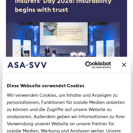
Insurers’ Day 2026: Insurability
begins with trust
Media releases | 19 June 2026
Insurability as a basis for
Diese Webseite verwendet Cookies
resilience and stability
Wir verwenden Cookies, um Inhalte und Anzeigen zu
personalisieren, Funktionen für soziale Medien anbieten
zu können und die Zugriffe auf unsere Website zu
analysieren. Außerdem geben wir Informationen zu Ihrer
Verwendung unserer Website an unsere Partner für
soziale Medien, Werbung und Analysen weiter. Unsere