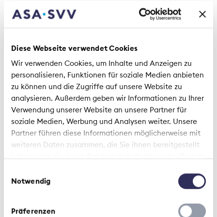
2 Articles
Diese Webseite verwendet Cookies
Viewpoint | 28 May 2026
Wir verwenden Cookies, um Inhalte und Anzeigen zu
More transparency in
personalisieren, Funktionen für soziale Medien anbieten
supplementary hospital
zu können und die Zugriffe auf unsere Website zu
insurance
analysieren. Außerdem geben wir Informationen zu Ihrer
Verwendung unserer Website an unsere Partner für
soziale Medien, Werbung und Analysen weiter. Unsere
Partner führen diese Informationen möglicherweise mit
weiteren Daten zusammen, die Sie ihnen bereitgestellt
haben oder die sie im Rahmen Ihrer Nutzung der Dienste
gesammelt haben.
Einwilligungsauswahl
Notwendig
Context | 10 June 2021
Präferenzen