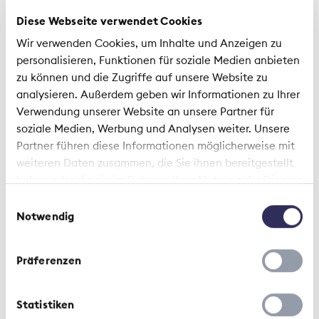
topic of current interest in insurance. Keep
Diese Webseite verwendet Cookies
up with the latest developments by
Wir verwenden Cookies, um Inhalte und Anzeigen zu
subscribing to our newsletter.
personalisieren, Funktionen für soziale Medien anbieten
zu können und die Zugriffe auf unsere Website zu
analysieren. Außerdem geben wir Informationen zu Ihrer
Verwendung unserer Website an unsere Partner für
soziale Medien, Werbung und Analysen weiter. Unsere
Partner führen diese Informationen möglicherweise mit
Can’t see the registration form?
weiteren Daten zusammen, die Sie ihnen bereitgestellt
This is probably due to your company’s security
haben oder die sie im Rahmen Ihrer Nutzung der Dienste
settings, which are blocking our registration form.
gesammelt haben.
Einwilligungsauswahl
If the form does not appear even when using a
Notwendig
different browser (e.g. Google Chrome or Firefox),
please contact
newsroom@svv.ch
to subscribe.
Präferenzen
Statistiken