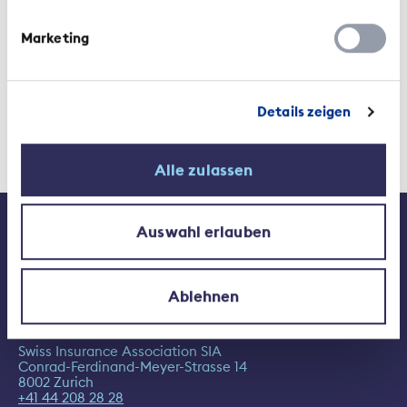
Marketing
Details zeigen
Alle zulassen
Contact
Media
Auswahl erlauben
Jobs at the SIA
Ablehnen
Swiss Insurance Association SIA
Conrad-Ferdinand-Meyer-Strasse 14
8002 Zurich
+41 44 208 28 28