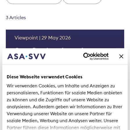
3 Articles
Viewpoint | 29 May 2026
Open Pension: the path to a
digital pension overview
Diese Webseite verwendet Cookies
Wir verwenden Cookies, um Inhalte und Anzeigen zu
personalisieren, Funktionen für soziale Medien anbieten
zu können und die Zugriffe auf unsere Website zu
Context | 10 June 2021
analysieren. Außerdem geben wir Informationen zu Ihrer
Verwendung unserer Website an unsere Partner für
A fountain of youth for
soziale Medien, Werbung und Analysen weiter. Unsere
retirement reforms
Partner führen diese Informationen möglicherweise mit