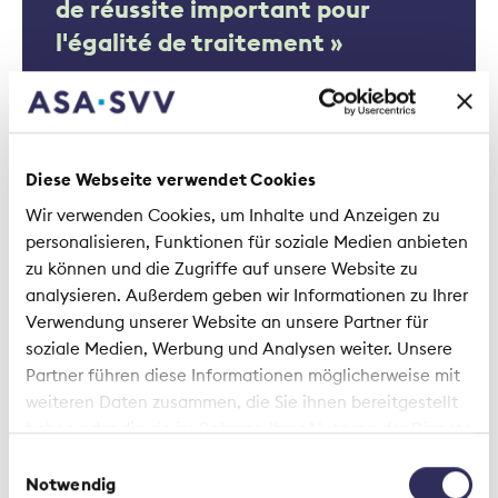
de réussite important pour
l'égalité de traitement »
Diese Webseite verwendet Cookies
Wir verwenden Cookies, um Inhalte und Anzeigen zu
personalisieren, Funktionen für soziale Medien anbieten
zu können und die Zugriffe auf unsere Website zu
analysieren. Außerdem geben wir Informationen zu Ihrer
Étude | 28 septembre 2021
Verwendung unserer Website an unsere Partner für
La diversité de genre dans le
soziale Medien, Werbung und Analysen weiter. Unsere
Partner führen diese Informationen möglicherweise mit
secteur de l’assurance : une
weiteren Daten zusammen, die Sie ihnen bereitgestellt
mutation se dessine
haben oder die sie im Rahmen Ihrer Nutzung der Dienste
gesammelt haben.
Einwilligungsauswahl
Notwendig