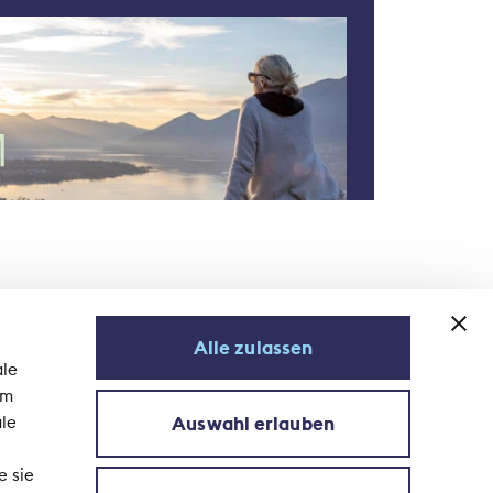
Alle zulassen
ale
em
Auswahl erlauben
ale
S'abonner à la newsletter
e sie