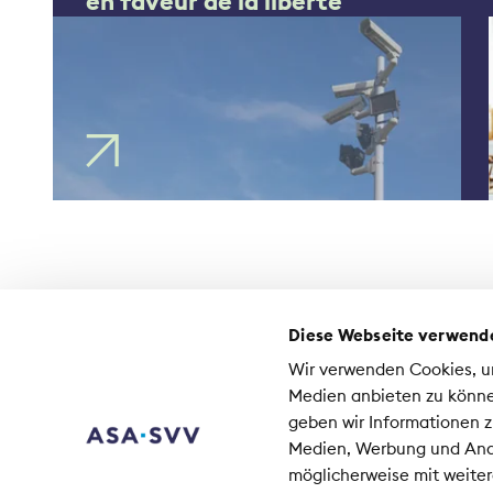
en faveur de la liberté
Diese Webseite verwend
Contact
Wir verwenden Cookies, um
Médias
Medien anbieten zu könne
Emplois à l'ASA
geben wir Informationen z
Medien, Werbung und Anal
As
möglicherweise mit weiter
Co