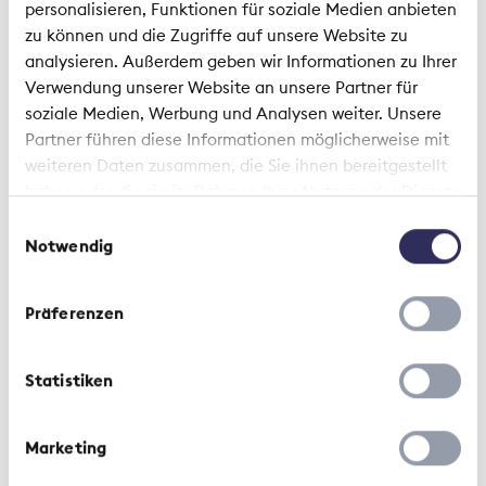
1 Articles
personalisieren, Funktionen für soziale Medien anbieten
zu können und die Zugriffe auf unsere Website zu
analysieren. Außerdem geben wir Informationen zu Ihrer
Commentaire | 18 décembre 2025
Verwendung unserer Website an unsere Partner für
soziale Medien, Werbung und Analysen weiter. Unsere
Lorsque le facteur ne sonne
Partner führen diese Informationen möglicherweise mit
qu'une fois…
weiteren Daten zusammen, die Sie ihnen bereitgestellt
haben oder die sie im Rahmen Ihrer Nutzung der Dienste
gesammelt haben.
Einwilligungsauswahl
Notwendig
Präferenzen
Statistiken
Marketing