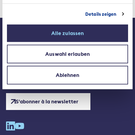
Details zeigen
Contact
Médias
Alle zulassen
Emplois à l'ASA
Auswahl erlauben
Association Suisse d'Assurances ASA
Ablehnen
Conrad-Ferdinand-Meyer-Strasse 14
8002 Zurich
+41 44 208 28 28
S'abonner à la newsletter