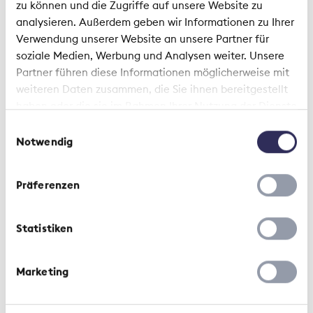
Conseil des Etats le 19 septembre 2019 par 72 CEO
zu können und die Zugriffe auf unsere Website zu
et dirigeants d’entreprises. Parmi les signataires se
analysieren. Außerdem geben wir Informationen zu Ihrer
trouvent également des représentants de
Verwendung unserer Website an unsere Partner für
différentes compagnies d’assurances.
soziale Medien, Werbung und Analysen weiter. Unsere
Partner führen diese Informationen möglicherweise mit
weiteren Daten zusammen, die Sie ihnen bereitgestellt
haben oder die sie im Rahmen Ihrer Nutzung der Dienste
gesammelt haben.
Einwilligungsauswahl
Notwendig
Durabilité
Changement climatique
Präferenzen
Statistiken
Lectures suggérées
Marketing