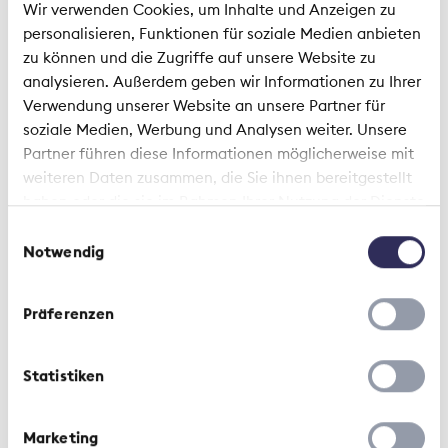
Wir verwenden Cookies, um Inhalte und Anzeigen zu
Les assureurs sont des acteurs
personalisieren, Funktionen für soziale Medien anbieten
importants au sein du
zu können und die Zugriffe auf unsere Website zu
analysieren. Außerdem geben wir Informationen zu Ihrer
cyberécosystème
Verwendung unserer Website an unsere Partner für
soziale Medien, Werbung und Analysen weiter. Unsere
Partner führen diese Informationen möglicherweise mit
weiteren Daten zusammen, die Sie ihnen bereitgestellt
haben oder die sie im Rahmen Ihrer Nutzung der Dienste
gesammelt haben.
Einwilligungsauswahl
Notwendig
Communiqués de presse | 6 février 2024
La responsabilité individuelle, clé
Präferenzen
du succès en matière de risques
majeurs et de prévoyance
Statistiken
vieillesse
Marketing