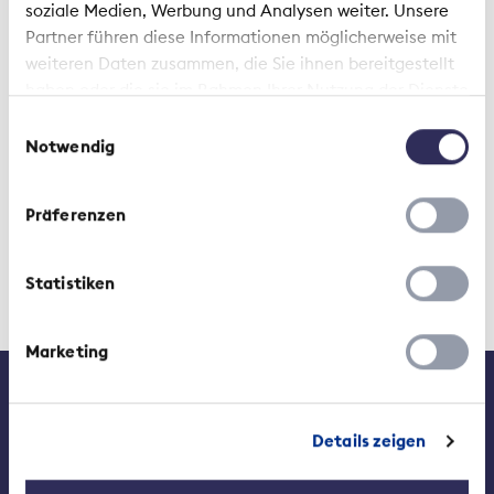
soziale Medien, Werbung und Analysen weiter. Unsere
Created:
2022-05-12
Partner führen diese Informationen möglicherweise mit
Changed:
2022-05-12
weiteren Daten zusammen, die Sie ihnen bereitgestellt
haben oder die sie im Rahmen Ihrer Nutzung der Dienste
gesammelt haben.
Einwilligungsauswahl
Notwendig
Präferenzen
Statistiken
Marketing
Contact
Médias
Emplois à l'ASA
Details zeigen