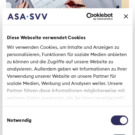
Standpunkt | 28. Mai 2026
Banken und Versicherer:
Diese Webseite verwendet Cookies
ungleiche Geschwister des
Wir verwenden Cookies, um Inhalte und Anzeigen zu
Finanzsektors
personalisieren, Funktionen für soziale Medien anbieten
zu können und die Zugriffe auf unsere Website zu
analysieren. Außerdem geben wir Informationen zu Ihrer
Verwendung unserer Website an unsere Partner für
soziale Medien, Werbung und Analysen weiter. Unsere
Partner führen diese Informationen möglicherweise mit
weiteren Daten zusammen, die Sie ihnen bereitgestellt
haben oder die sie im Rahmen Ihrer Nutzung der Dienste
Standpunkt | 27. Mai 2026
gesammelt haben.
Einwilligungsauswahl
Absicherung gegen
Notwendig
Naturgefahren und