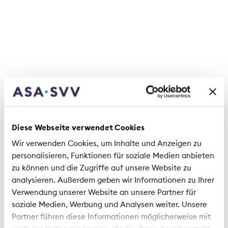
Insbesondere für Schadenversicherer hatten die
Preissteigerungen der Vorjahre unmittelbare
Folgen: Höhere Ersatzteil- und Baukosten führten
zu steigenden Schadensummen und zusätzlichen
Rückstellungen. Diese Effekte wirken teilweise
nach, auch wenn die aktuelle Teuerung minimal ist.
Kostensteigerungen nur langsam weitergegeben
Die Versicherer können gestiegene Ausgaben nicht
Diese Webseite verwendet Cookies
unmittelbar auf der Einnahmenseite ausgleichen,
Wir verwenden Cookies, um Inhalte und Anzeigen zu
da Prämien nur verzögert angepasst werden
personalisieren, Funktionen für soziale Medien anbieten
können. Zudem besteht in vielen Sparten ein
zu können und die Zugriffe auf unsere Website zu
intensiver Wettbewerb. Kostensteigerungen
analysieren. Außerdem geben wir Informationen zu Ihrer
können nicht ohne Folgen an die Kundinnen und
Verwendung unserer Website an unsere Partner für
Kunden weitergegeben werden. Der Wettbewerb
soziale Medien, Werbung und Analysen weiter. Unsere
hat dazu geführt, dass die Prämien für
Partner führen diese Informationen möglicherweise mit
Sachversicherungen in den letzten Jahren