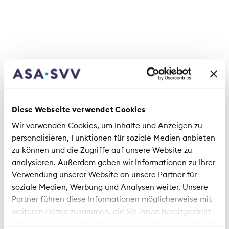
Marktbereich Vertrieb Schweiz, Generalagent,
Helvetia Versicherungen
Mitglieder
Michele Bertini
Generalagent, Mobiliare
Michele Bernasconi
Senior Advisor, AXA
Diese Webseite verwendet Cookies
Ronnie Felix
Wir verwenden Cookies, um Inhalte und Anzeigen zu
Regionalleiter, Swica
personalisieren, Funktionen für soziale Medien anbieten
zu können und die Zugriffe auf unsere Website zu
Marco Garzelli
analysieren. Außerdem geben wir Informationen zu Ihrer
Leiter Region Tessin, Vaudoise
Verwendung unserer Website an unsere Partner für
soziale Medien, Werbung und Analysen weiter. Unsere
Federico Giovannacci
Partner führen diese Informationen möglicherweise mit
Leiter Kunden und Markt italienischsprachige
weiteren Daten zusammen, die Sie ihnen bereitgestellt
Schweiz, Helsana
haben oder die sie im Rahmen Ihrer Nutzung der Dienste