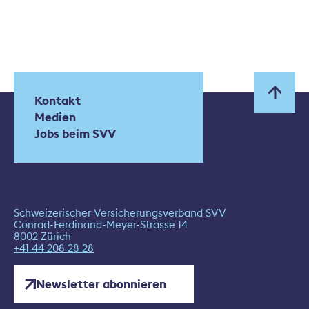
Kontakt
Medien
Jobs beim SVV
Schweizerischer Versicherungsverband SVV
Conrad-Ferdinand-Meyer-Strasse 14
8002 Zürich
+41 44 208 28 28
Newsletter abonnieren